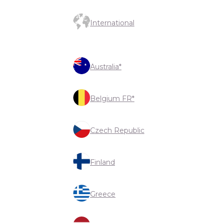
International
Australia*
Belgium FR*
Czech Republic
Finland
Greece