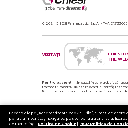
© 2024 CHIESI Farmaceutici S.p.A. - TVA 015133603
CHIESI O
VIZITAȚI
THE WEB
Pentru pacienți
- „În cazul în care trebuie să ra
transmită raportul de caz relevant autorității sanit
fiecare pacient poate raporta orice astfel de cazuri di
Pentru
profesioniștii din domeniul sănătății
: 
sanitare în conformitate cu cerințele stabilite de legi
Făcând clic pe „Acceptați toate cookie-urile”, sunteți de acord c
adversa/
pentru a îmbunătăți navigarea pe site, pentru a analiza utilizarea s
de marketing.
Politica de Cookie
|
HCP Politica de Cooki