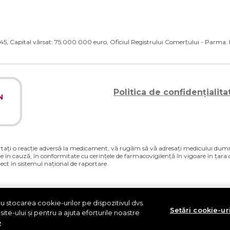
45, Capital vărsat: 75.000.000 euro, Oficiul Registrului Comerțului - Parm
Politica de confidențialita
N
portați o reacție adversă la medicament, vă rugăm să vă adresați medicului dumn
are în cauză, în conformitate cu cerințele de farmacovigilență în vigoare în ț
rect în sistemul național de raportare.
„în cazul în care doriți să raportați o reacție adversă la medicament de care ave
slația referitoare la farmacovigilență”
https://www.anm.ro/medicamente-de-uz-
u stocarea cookie-urilor pe dispozitivul dvs.
Setări cookie-ur
ite-ului și pentru a ajuta eforturile noastre
e