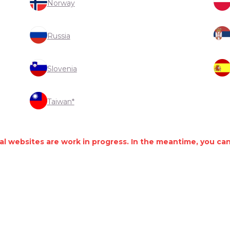
Norway
Russia
Slovenia
Taiwan*
cal websites are work in progress. In the meantime, you can