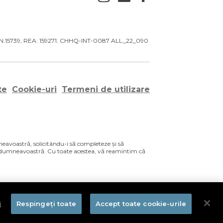
a. N.15739, REA: 159271. CHHQ-INT-0087 ALL_22_090
te
Cookie-uri
Termeni de utilizare
eavoastră, solicitându-i să completeze și să
ara dumneavoastră. Cu toate acestea, vă reamintim că
ți cunoștință, vă rugăm să o raportați autorității
uman/farmacovigilenta/raporteaza-o-reactie-
i
Respingeți toate
Accept toate cookie-urile