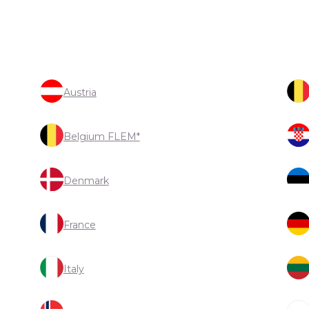
Austria
Belgium FLEM*
Denmark
France
Italy