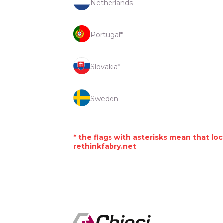
Netherlands
Portugal*
Slovakia*
Sweden
* the flags with asterisks mean that lo
rethinkfabry.net